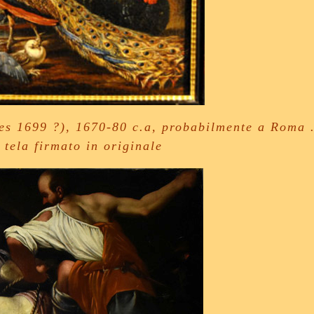
es 1699 ?), 1670-80 c.a, probabilmente a Roma 
 tela firmato in originale