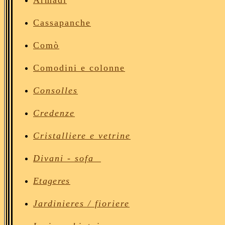
Armadi
Cassapanche
Comò
Comodini
e colonne
Consolles
Credenze
Cristalliere e vetrine
Divan
i - sofa
Etageres
Jardinieres / fioriere