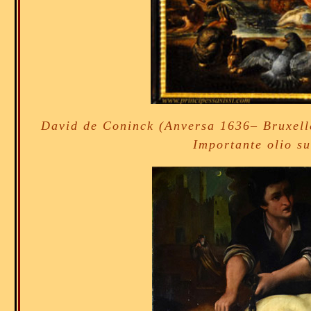
David de Coninck (Anversa 1636– Bruxell
Importante olio su