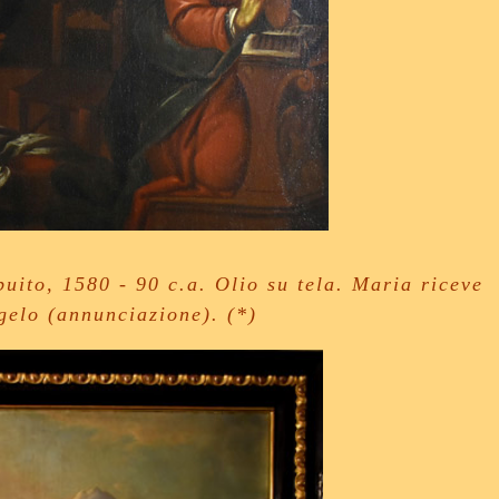
uito, 1580 - 90 c.a. Olio su tela. Maria riceve
ngelo (annunciazione).
(*)