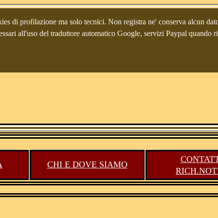
ies di profilazione ma solo tecnici. Non registra ne' conserva alcun dato 
00 Udine (Italia, Italien, Italy), tel.+39 0432 229741, +39 3482325
 necessari all'uso del traduttore automatico Google, servizi Paypal quando 
CONTATT
A
CHI E DOVE SIAMO
RICH.NOT