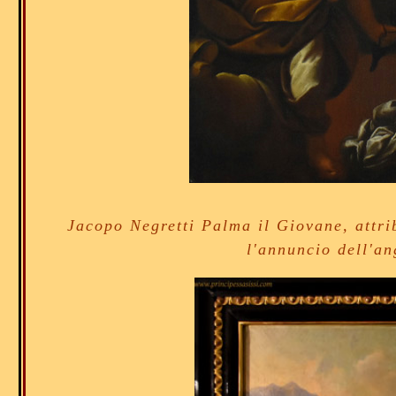
Jacopo Negretti Palma il Giovane, attrib
l'annuncio dell'a