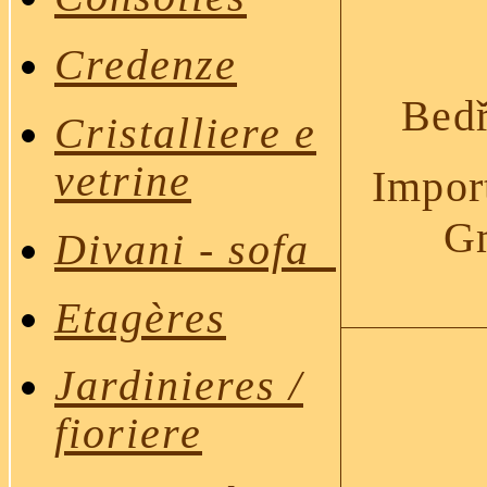
Credenze
Bedř
Cristalliere e
vetrine
Import
Gm
Divan
i - sofa
Etagères
Jardinieres /
fioriere