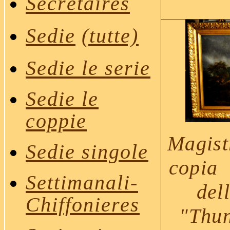
Secrétaires
Sedie
(tutte)
Sedie le serie
Sedie le
coppie
Magist
Sedie singole
copia 
Settimanali-
del
Chiffonieres
"Thu