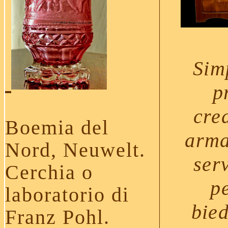
Sim
p
cre
Boemia del
arma
Nord, Neuwelt.
serv
Cerchia o
p
laboratorio di
bie
Franz Pohl.