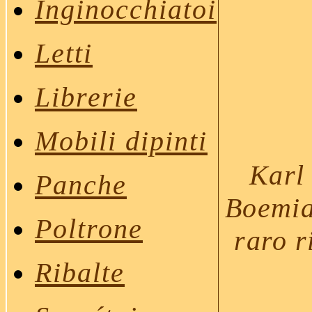
Inginocchiatoi
Letti
Librerie
Mobili dipinti
Karl
Panche
Boemia
Poltrone
raro r
Ribalte