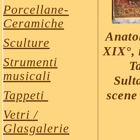
Porcellane
-
Ceramiche
Anatol
Sculture
XIX°, 
Strumenti
Ta
musicali
Sult
Tappeti
scene 
Vetri /
Glasgalerie