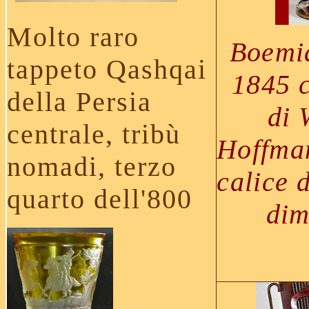
Molto raro
Boemia
tappeto
Qashqai
1845 c
della Persia
di 
centrale, tribù
Hoffma
nomadi, terzo
calice 
quarto dell'800
dim