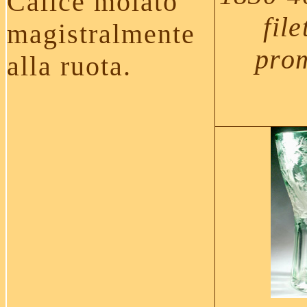
Calice molato
fil
magistralmente
pro
alla ruota.