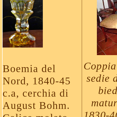
Coppia 
Boemia del
sedie 
Nord, 1840-45
bie
c.a, cerchia di
matur
August Bohm
.
1830-40