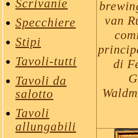
Scrivanie
brewin
van Ru
Specchiere
com
Stipi
princip
Tavoli
-tutti
di F
G
Tavoli da
Waldm
salotto
Tavoli
allungabili