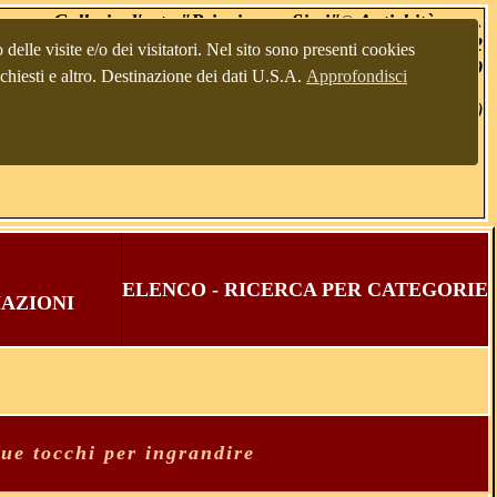
Galleria d'arte "Principessa Sissi"
Antichità s.a.s.
®
Via Gemona 10\12
delle visite e/o dei visitatori. Nel sito sono presenti cookies
alia, Italien, Italy), tel.+39 0432 229741, +39 3482325219
richiesti e altro. Destinazione dei dati U.S.A.
Approfondisci
(Registro imprese Udine UD -237375, P.I.02124260304
)
ELENCO - RICERCA PER CATEGORIE
MAZIONI
due tocchi per ingrandire