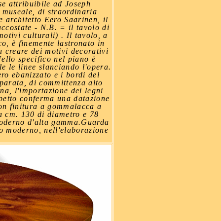
e attribuibile ad Joseph
 museale, di straordinaria
 architetto Eero Saarinen, il
ccostate - N.B. = il tavolo di
tivi culturali) . Il tavolo, a
co, è finemente lastronato in
a creare dei motivi decorativi
ello specifico nel piano è
le le linee slanciando l'opera.
ero ebanizzato e i bordi del
 parata, di committenza alto
na, l'importazione dei legni
aspetto conferma una datazione
con finitura a gommalacca a
a cm. 130 di diametro e 78
 moderno d'alta gamma.Guarda
to moderno, nell'elaborazione