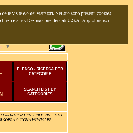
tica "Principessa Sissi"®
emona 10\12
delle visite e/o dei visitatori. Nel sito sono presenti cookies
n, Italy), tel.+39 0432 229741, +39
richiesti e altro. Destinazione dei dati U.S.A.
Approfondisci
82325219
-237375, P.I.02124260304)
age
▼
ELENCO - RICERCA PER
E
CATEGORIE
SEARCH LIST BY
N
CATEGORIES
STO ==INGRANDIRE / RIDURRE FOTO
UI SOPRA O ICONA WHATSAPP