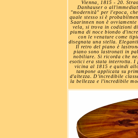
Vienna, 1815 - 20. Stra
Danhauser o all'immediata
"modernità" per l'epoca, che
quale stesso si è probabilmen
Saarinnen non è ovviamente no
vela, si trova in codizioni 
piuma di noce biondo d'incred
con le venature come tipi
disegnata una stella. Eleganti
Il retro del piano è lastro
piano sono lastronati in pa
nobiliare. Si ricorda che n
esotici era stata interrotta.
vicina al 1815 e quindi al
tampone applicata su prim
d'altezza. D'incredibile cl
la bellezza e l'incredibile 