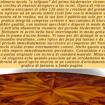
ordinario tavolo "a tulipano" del primo biedermeier viennes
 cerchia di ebanisti designers a lui vicini. Opera di rilevo
 sembra anticipare di oltre 120 anni le creazioni del grande
te ispirato ad un tavolo simile (vedi foto con le miniature a
stro ed in vendita, ma la sua foto è pubblicata solo per mo
di pratica integrità compreso cerniere e meccanismo di bloc
ibile qualità, con lastroni specchiati e disposti in modo d
co dell'alta ebanisteria viennese del periodo biedermeier. N
 filettature in acero nella base interronpono in modo genia
nato in piuma d'acero biondo. Vi sono poi dei dettagli in ac
lissandro brasiliano, come tipico dei pezzi più lussusi e da
el periodo immediatamente successivo al congresso dei Vien
 I pochi residui erano estremamente costosi. Anche questo 
lo stile impero immediatamente precedente. Consolidato e 
a patina originale con tecnica di standard museale. Misur
asse ed eleganza ache quando associato ad un arredamento
modernità di quest'opera inserita in un contesto d'arredamen
grafica di fantasia a fondo pagina.