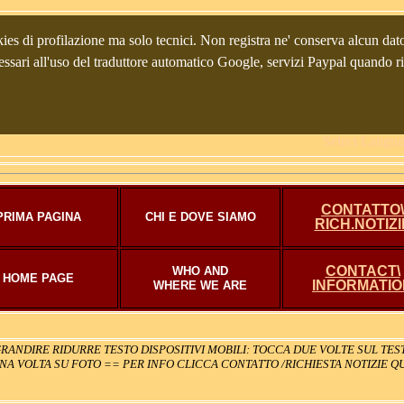
Galleria d'arte an
Via G
ies di profilazione ma solo tecnici. Non registra ne' conserva alcun dato 
33100 Udine (Italia, Italie
 necessari all'uso del traduttore automatico Google, servizi Paypal quando 
34
(Registro imprese Udine UD
Select Langu
CONTATTO\
PRIMA PAGINA
CHI E DOVE SIAMO
RICH.NOTIZI
CONTACT\
WHO AND
HOME PAGE
INFORMATIO
WHERE WE ARE
RANDIRE RIDURRE TESTO DISPOSITIVI MOBILI: TOCCA DUE VOLTE SUL TE
A VOLTA SU FOTO == PER INFO CLICCA CONTATTO /RICHIESTA NOTIZIE Q