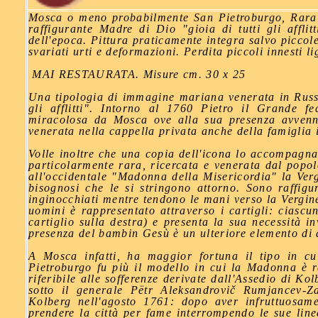
Mosca o meno probabilmente San Pietroburgo, Rara 
raffigurante Madre di Dio "gioia di tutti gli afflit
dell'epoca. Pittura praticamente integra salvo piccole
svariati urti e deformazioni. Perdita piccoli innesti li
MAI RESTAURATA. Misure cm. 30 x 25
Una tipologia di immagine mariana venerata in Russia
gli afflitti". Intorno al 1760 Pietro il Grande f
miracolosa da Mosca ove alla sua presenza avvenn
venerata nella cappella privata anche della famiglia 
Volle inoltre che una copia dell'icona lo accompagna
particolarmente rara, ricercata e venerata dal popolo
all'occidentale "Madonna della Misericordia" la Verg
bisognosi che le si stringono attorno. Sono raffigurat
inginocchiati mentre tendono le mani verso la Vergine,
uomini è rappresentato attraverso i cartigli: ciasc
cartiglio sulla destra) e presenta la sua necessità 
presenza del bambin Gesù è un ulteriore elemento di d
A Mosca infatti, ha maggior fortuna il tipo in c
Pietroburgo fu più il modello in cui la Madonna è ra
riferibile alle sofferenze derivate dall'Assedio di K
sotto il generale Pëtr Aleksandrovič Rumjancev-Za
Kolberg nell'agosto 1761: dopo aver infruttuosamen
prendere la città per fame interrompendo le sue lin