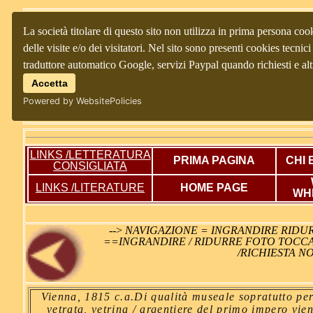
La società titolare di questo sito non utilizza in prima persona coo
delle visite e/o dei visitatori. Nel sito sono presenti cookies tecnici 
traduttore automatico Google, servizi Paypal quando richiesti e al
Accetta
Powered by WebsitePolicies
LINKS /LETTERATURA
PRIMA PAGINA
CHI 
CONSIGLIATA
LINKS /LITERATURE
HOME PAGE
WH
-->
NAVIGAZIONE = INGRANDIRE RIDUR
==INGRANDIRE / RIDURRE FOTO TOCCA
/RICHIESTA N
Vienna, 1815 c.a.Di qualità museale sopratutto per
vetrata, vetrina / argentiere del primo impero vien