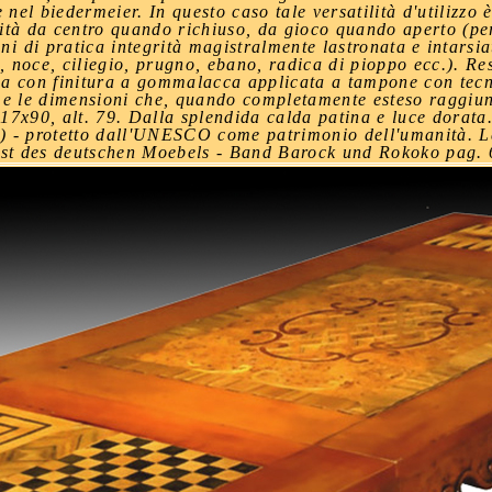
el biedermeier. In questo caso tale versatilità d'utilizzo è 
lità da centro quando richiuso, da gioco quando aperto (pe
i di pratica integrità magistralmente lastronata e intarsiat
noce, ciliegio, prugno, ebano, radica di pioppo ecc.). Res
ica con finitura a gommalacca applicata a tampone con tec
me le dimensioni che, quando completamente esteso raggiun
17x90, alt. 79. Dalla splendida calda patina e luce dorata.
 - protetto dall'UNESCO come patrimonio dell'umanità. Le
st des deutschen Moebels - Band Barock und Rokoko pag. 