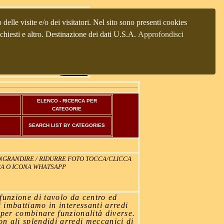
®
rte antica "Principessa Sissi"
Via Gemona 10\12
delle visite e/o dei visitatori. Nel sito sono presenti cookies
 Italy), tel.+39 0432 229741, +39
richiesti e altro. Destinazione dei dati U.S.A.
Approfondisci
3482325219
75
, P.I.02124260304)
ELENCO - RICERCA PER
CATEGORIE
SEARCH LIST BY CATEGORIES
INGRANDIRE / RIDURRE FOTO TOCCA/CLICCA
PRA O ICONA WHATSAPP
funzione di tavolo da centro ed
i imbattiamo in interessanti arredi
 per combinare funzionalità diverse.
on gli splendidi arredi meccanici di