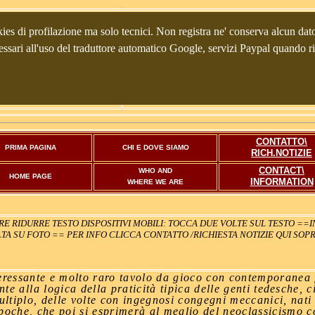
Galleria d'a
ies di profilazione ma solo tecnici. Non registra ne' conserva alcun dato 
33100 Udine (Italia, Italien,
 necessari all'uso del traduttore automatico Google, servizi Paypal quando 
(Registro imprese
UD -2373
Select Language
▼
CONTATTO\
PRIMA PAGINA
CHI E DOVE SIAMO
RICH.NOTIZIE
CONTACT\
WHO AND
HOME PAGE
INFORMATION
WHERE WE ARE
RE RIDURRE TESTO DISPOSITIVI MOBILI: TOCCA DUE VOLTE SUL TESTO ==
TA SU FOTO == PER INFO CLICCA CONTATTO /RICHIESTA NOTIZIE QUI SO
eressante e molto raro tavolo da gioco con contemporanea 
 alla logica della praticità tipica delle genti tedesche, c
multiplo, delle volte con ingegnosi congegni meccanici, nati
 epoche, che poi si esprimerà al meglio del neoclassicismo c